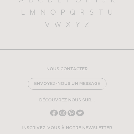
A
B
C
D
E
F
G
H
I
J
K
L
M
N
O
P
Q
R
S
T
U
V
W
X
Y
Z
NOUS CONTACTER
ENVOYEZ-NOUS UN MESSAGE
DÉCOUVREZ NOUS SUR...
INSCRIVEZ-VOUS À NOTRE NEWSLETTER