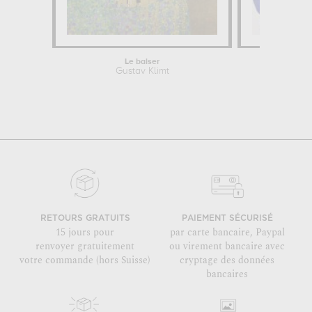
Le baiser
Nu Bleu III
Gustav Klimt
Henri Ma
RETOURS GRATUITS
PAIEMENT SÉCURISÉ
15 jours pour
par carte bancaire, Paypal
renvoyer gratuitement
ou virement bancaire avec
votre commande (hors Suisse)
cryptage des données
bancaires