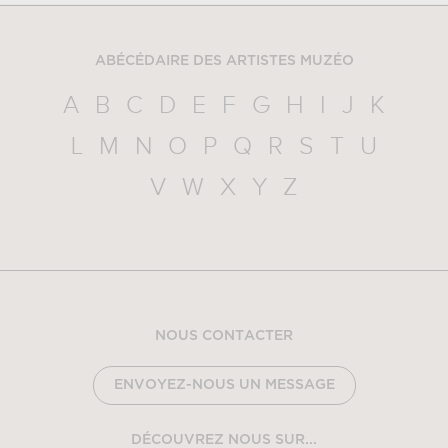
ABÉCÉDAIRE DES ARTISTES MUZÉO
A
B
C
D
E
F
G
H
I
J
K
L
M
N
O
P
Q
R
S
T
U
V
W
X
Y
Z
NOUS CONTACTER
ENVOYEZ-NOUS UN MESSAGE
DÉCOUVREZ NOUS SUR...