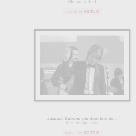
Giancarlo Botti
48.15 €
A partir de
Jacques Dutronc chantant lors de...
Rue des Archives
42.77 €
A partir de