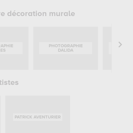
re décoration murale
APHIE
PHOTOGRAPHIE
PHOTOGRA
LES
DALIDA
PR
tistes
PATRICK AVENTURIER