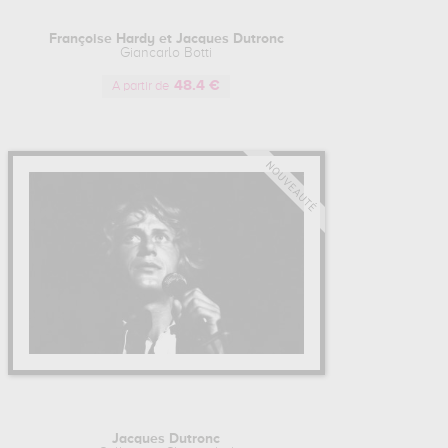
Françoise Hardy et Jacques Dutronc
Giancarlo Botti
48.4 €
A partir de
Jacques Dutronc