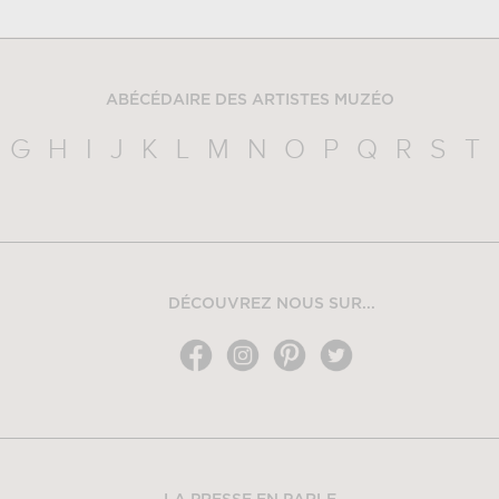
ABÉCÉDAIRE DES ARTISTES MUZÉO
G
H
I
J
K
L
M
N
O
P
Q
R
S
T
DÉCOUVREZ NOUS SUR...