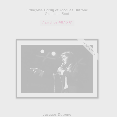
Françoise Hardy et Jacques Dutronc
Giancarlo Botti
48.15 €
A partir de
Jacques Dutronc