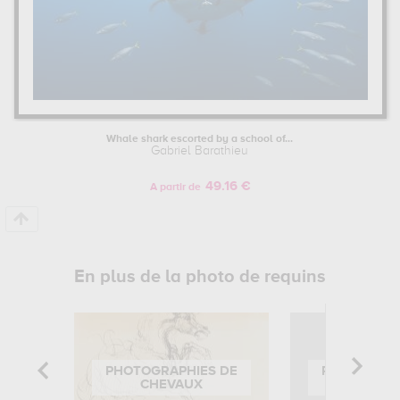
Whale shark escorted by a school of...
Gabriel Barathieu
49.16 €
A partir de
En plus de la photo de requins
PHOTOGRAPHIES DE
PHOTOGRAP
CHEVAUX
LIO