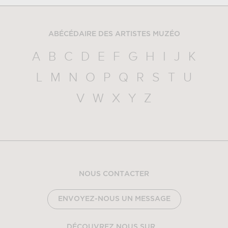
ABÉCÉDAIRE DES ARTISTES MUZÉO
A
B
C
D
E
F
G
H
I
J
K
L
M
N
O
P
Q
R
S
T
U
V
W
X
Y
Z
NOUS CONTACTER
ENVOYEZ-NOUS UN MESSAGE
DÉCOUVREZ NOUS SUR...