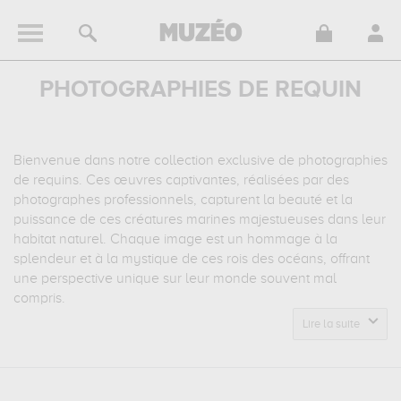
PHOTOGRAPHIES DE REQUIN
Bienvenue dans notre collection exclusive de photographies
de requins. Ces œuvres captivantes, réalisées par des
photographes professionnels, capturent la beauté et la
puissance de ces créatures marines majestueuses dans leur
habitat naturel. Chaque image est un hommage à la
splendeur et à la mystique de ces rois des océans, offrant
une perspective unique sur leur monde souvent mal
compris.
Lire la suite
Nos photographies de requins sont plus que de simples
images, elles sont des œuvres d'art qui apportent une
touche d'élégance et de sophistication à n'importe quel
espace. Elles sont parfaites pour les amateurs de la vie