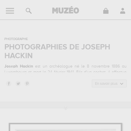
PHOTOGRAPHE
PHOTOGRAPHIES DE JOSEPH
HACKIN
Joseph Hackin
est un archéologue né le 8 novembre 1886 au
Luxembourg et mort le 24 février 1941. Fils d'un cochet, il effectue
ses études en France dans un collège privé de Dreux où il obtient
deux diplômes : le diplôme de l'École des langues orientales et
En savoir plus
celui de l'école libre des sciences politiques. En 1907, il devient le
secrétaire de l'industriel Émile Guimet connu pour sa passion pour
les civilisations orientales, son mécénat actif et le musée Guimet à
Paris. La même année, il s'inscrit à l'École pratique des Hautes
Études où il apprend le sanskrit et le tibétain. Il obtient son diplôme
5 ans plus tard et en 1913 il est nommé au poste de conservateur
adjoint du musée Guimet. Hackin prend part à la Première Guerre
mondiale, mobilisé au départ comme simple soldat avant de