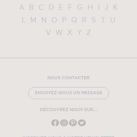
A
B
C
D
E
F
G
H
I
J
K
L
M
N
O
P
Q
R
S
T
U
V
W
X
Y
Z
NOUS CONTACTER
ENVOYEZ-NOUS UN MESSAGE
DÉCOUVREZ NOUS SUR...