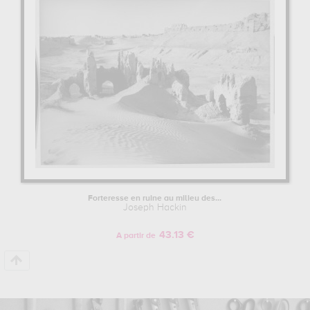
devenir suite à trois blessures lieutenant commandant de
compagnie. En 1916 et ce malgré ces blessures, il soutient sa thèse
et devient conservateur du musée Guimet en 1923. Parallèlement à
ses fonctions, il mène une carrière d'archéologue active et effectue
des recherches en 1923 et en Extrême-Orient.
Pour en savoir plus sur la vie et l'œuvre de Joseph Hackin.
Forteresse en ruine au milieu des...
Joseph Hackin
43.13 €
A partir de