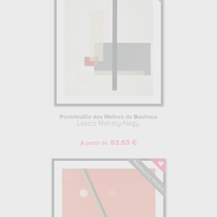
"Composition verticale" (1918)
d'Alexandre Rodtchenko présente des
lignes verticales et des formes
géométriques, reflétant la recherche
d'harmonie et d'équilibre dans l'art
constructiviste. Ces tableaux témoignent
de l'engagement des peintres
constructivistes en faveur de l'abstraction
géométrique et de leur désir d'explorer
de nouvelles formes d'expression
artistique au service d'une vision
révolutionnaire et novatrice.
Portefeuille des Maîtres du Bauhaus
Laszlo Moholy-Nagy
83.63 €
A partir de