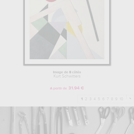
Image de 8 côtés
Kurt Schwitters
31.94 €
A partir de
1
2
3
4
5
6
7
8
9
10