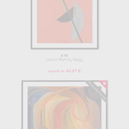
K 15
Laszlo Moholy-Nagy
41.27 €
A partir de