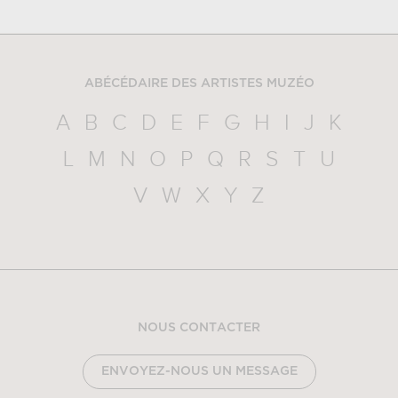
ABÉCÉDAIRE DES ARTISTES MUZÉO
A
B
C
D
E
F
G
H
I
J
K
L
M
N
O
P
Q
R
S
T
U
V
W
X
Y
Z
NOUS CONTACTER
ENVOYEZ-NOUS UN MESSAGE