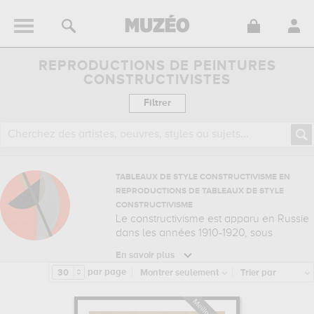
REPRODUCTIONS DE PEINTURES
CONSTRUCTIVISTES
TABLEAUX DE STYLE CONSTRUCTIVISME EN
REPRODUCTIONS DE TABLEAUX DE STYLE
CONSTRUCTIVISME
Le constructivisme est apparu en Russie
dans les années 1910-1920, sous
l'impulsion d'un groupe d'artistes et de
En savoir plus
designers qui cherchaient à rompre avec
par page
30
Montrer seulement
Trier par
les traditions artistiques du passé. Ils
pensaient que l'art devait être un moyen
d'engagement social et politique, et qu'il