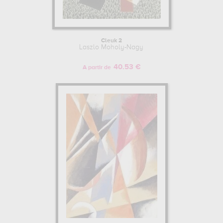
Cleuk 2
Laszlo Moholy-Nagy
40.53 €
A partir de