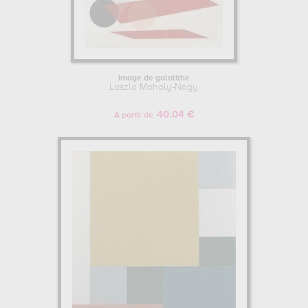
Image de galalithe
Laszlo Moholy-Nagy
40.04 €
A partir de