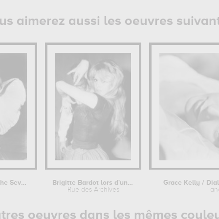
us aimerez aussi les oeuvres suivan
Marilyn Monroe / The Seven Year Itch...
Brigitte Bardot lors d'une leçon de...
Grace Kelly / Dia
Rue des Archives
an
tres oeuvres dans les mêmes coule