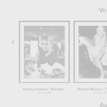
Vo
Audrey Hepburn / Breakfast at...
anonyme
anonyme
Au