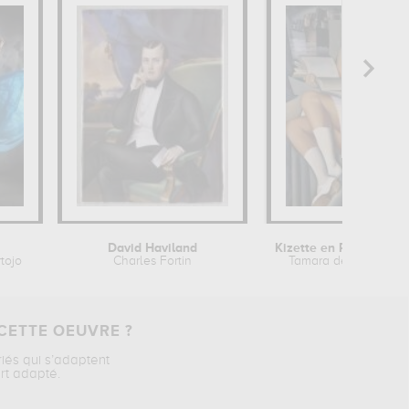
David Haviland
Ki
tojo
Charles Fortin
Tamara de Lempicka
CETTE OEUVRE ?
riés qui s’adaptent
rt adapté.