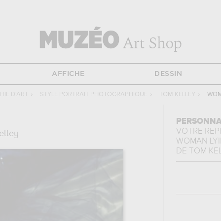
AFFICHE
DESSIN
IE D'ART
›
STYLE PORTRAIT PHOTOGRAPHIQUE
›
TOM KELLEY
›
WOMA
PERSONNA
VOTRE RE
elley
WOMAN LYIN
DE
TOM KE