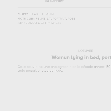
DU SUPPORT
SUJETS :
BEAUTÉ FÉMININE
,
,
,
MOTS-CLÉS :
FEMME
LIT
PORTRAIT
ROBE
(REF :
209200
)
© GETTY IMAGES
L'OEUVRE
Woman lying in bed, port
Cette oeuvre est
une photographie
de la période
années 50,
style
portrait photographique
.