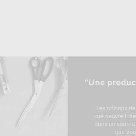
"Une produc
Les artisans de
une oeuvre faite
dans un souci d'
que vous