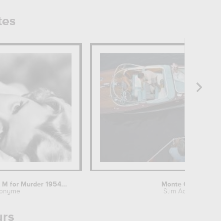
tes
l M for Murder 1954...
Monte Carlo
onyme
Slim Aarons
urs