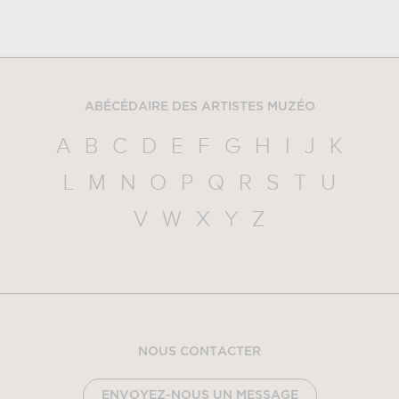
ABÉCÉDAIRE DES ARTISTES MUZÉO
A
B
C
D
E
F
G
H
I
J
K
L
M
N
O
P
Q
R
S
T
U
V
W
X
Y
Z
NOUS CONTACTER
ENVOYEZ-NOUS UN MESSAGE