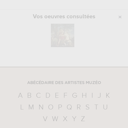
Vos oeuvres consultées
ABÉCÉDAIRE DES ARTISTES MUZÉO
A
B
C
D
E
F
G
H
I
J
K
L
M
N
O
P
Q
R
S
T
U
V
W
X
Y
Z