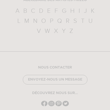
A
B
C
D
E
F
G
H
I
J
K
L
M
N
O
P
Q
R
S
T
U
V
W
X
Y
Z
NOUS CONTACTER
ENVOYEZ-NOUS UN MESSAGE
DÉCOUVREZ NOUS SUR...