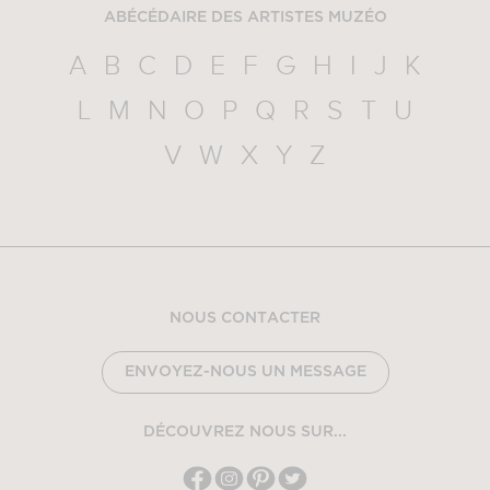
ABÉCÉDAIRE DES ARTISTES MUZÉO
A
B
C
D
E
F
G
H
I
J
K
L
M
N
O
P
Q
R
S
T
U
V
W
X
Y
Z
NOUS CONTACTER
ENVOYEZ-NOUS UN MESSAGE
DÉCOUVREZ NOUS SUR...