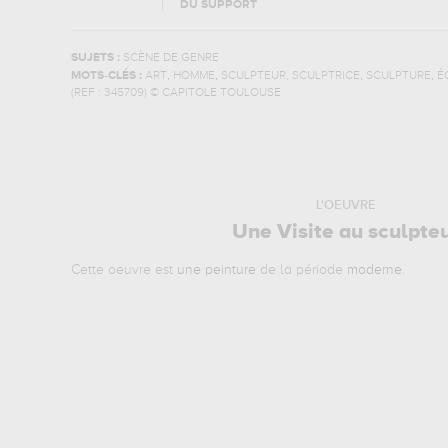
DU SUPPORT
SUJETS :
SCÈNE DE GENRE
,
,
,
,
MOTS-CLÉS :
ART
HOMME
SCULPTEUR, SCULPTRICE
SCULPTURE
É
(REF :
345709
)
© CAPITOLE TOULOUSE
L'OEUVRE
Une Visite au sculpte
Cette oeuvre est
une peinture
de la période
moderne
.