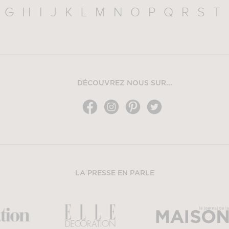
G
H
I
J
K
L
M
N
O
P
Q
R
S
T
DÉCOUVREZ NOUS SUR...
LA PRESSE EN PARLE