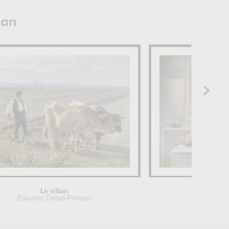
san
Le sillon
Le Mas
Edouard Debat-Ponsan
Ed