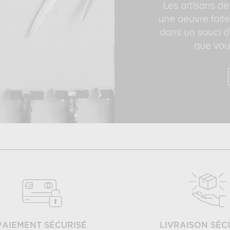
Les artisans de
une oeuvre faite
dans un souci d'
que vous
PAIEMENT SÉCURISÉ
LIVRAISON SÉC