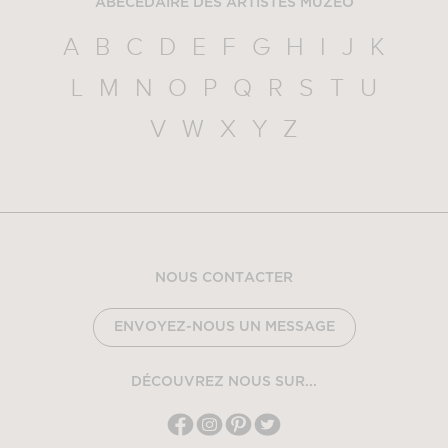
ABÉCÉDAIRE DES ARTISTES MUZÉO
A
B
C
D
E
F
G
H
I
J
K
L
M
N
O
P
Q
R
S
T
U
V
W
X
Y
Z
NOUS CONTACTER
ENVOYEZ-NOUS UN MESSAGE
DÉCOUVREZ NOUS SUR...