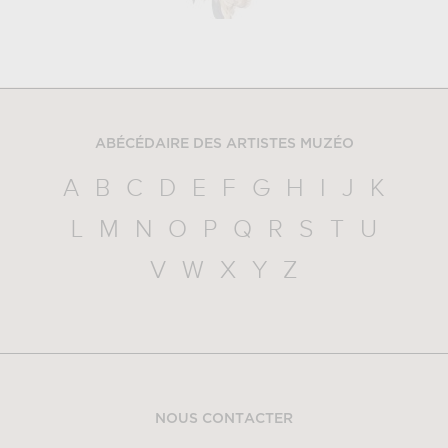
ABÉCÉDAIRE DES ARTISTES MUZÉO
A
B
C
D
E
F
G
H
I
J
K
L
M
N
O
P
Q
R
S
T
U
V
W
X
Y
Z
NOUS CONTACTER