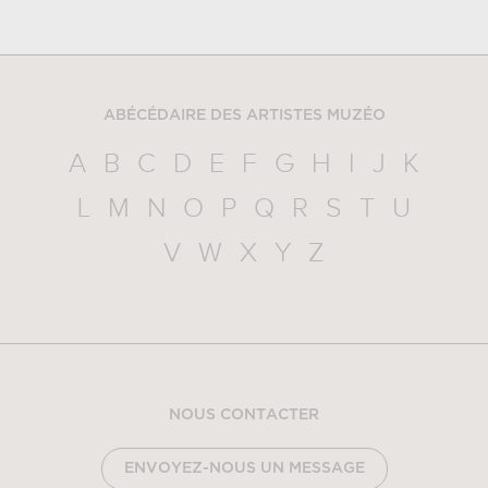
ABÉCÉDAIRE DES ARTISTES MUZÉO
A
B
C
D
E
F
G
H
I
J
K
L
M
N
O
P
Q
R
S
T
U
V
W
X
Y
Z
NOUS CONTACTER
ENVOYEZ-NOUS UN MESSAGE