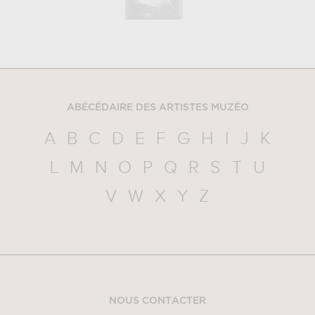
ABÉCÉDAIRE DES ARTISTES MUZÉO
A
B
C
D
E
F
G
H
I
J
K
L
M
N
O
P
Q
R
S
T
U
V
W
X
Y
Z
NOUS CONTACTER