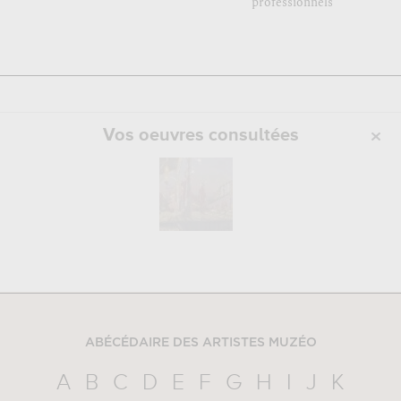
professionnels
Vos oeuvres consultées
ABÉCÉDAIRE DES ARTISTES MUZÉO
A
B
C
D
E
F
G
H
I
J
K