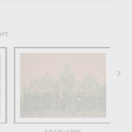
ert
A Red Sky at Night