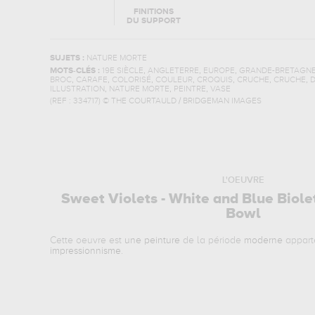
FINITIONS
DU SUPPORT
SUJETS :
NATURE MORTE
,
,
,
MOTS-CLÉS :
19E SIÈCLE
ANGLETERRE
EUROPE
GRANDE-BRETAGN
,
,
,
,
,
,
,
BROC
CARAFE
COLORISÉ
COULEUR
CROQUIS
CRUCHE
CRUCHE
D
,
,
,
ILLUSTRATION
NATURE MORTE
PEINTRE
VASE
(REF :
334717
)
© THE COURTAULD / BRIDGEMAN IMAGES
L'OEUVRE
Sweet Violets - White and Blue Biole
Bowl
Cette oeuvre est
une peinture
de la période
moderne
appart
impressionnisme
.