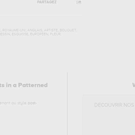
PARTAGEZ
,
,
,
,
,
E
ROYAUME-UNI
ANGLAIS
ARTISTE
BOUQUET
,
,
,
,
ESSIN
ESQUISSE
EUROPÉEN
FLEUR
ts in a Patterned
enant au style
post-
DÉCOUVRIR NOS