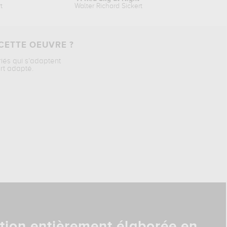
t
Walter Richard Sickert
CETTE OEUVRE ?
riés qui s’adaptent
rt adapté.
tion entièrement élaborée en