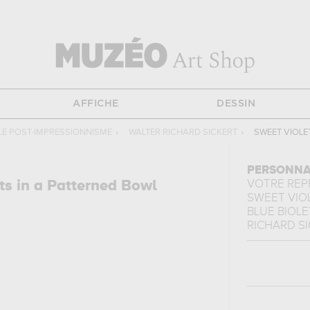
AFFICHE
DESSIN
LE POST-IMPRESSIONNISME
›
WALTER RICHARD SICKERT
›
SWEET VIOLET
PERSONNA
ts in a Patterned Bowl
VOTRE RE
SWEET VIOL
BLUE BIOLET
RICHARD S