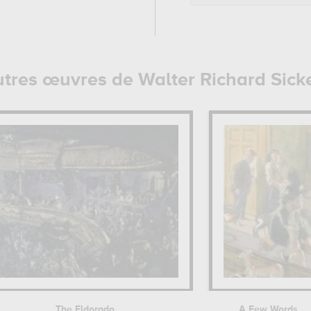
tres œuvres de Walter Richard Sick
The Eldorado
A Few Words