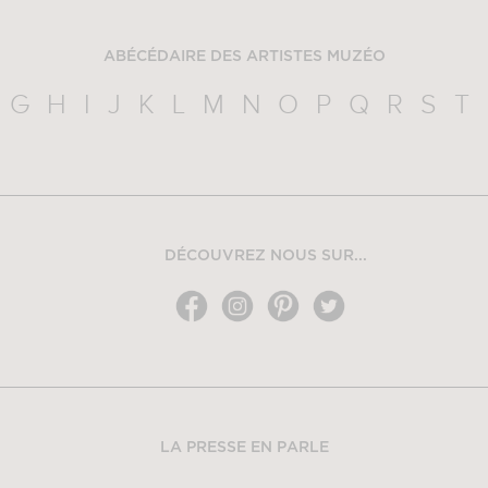
ABÉCÉDAIRE DES ARTISTES MUZÉO
G
H
I
J
K
L
M
N
O
P
Q
R
S
T
DÉCOUVREZ NOUS SUR...
LA PRESSE EN PARLE