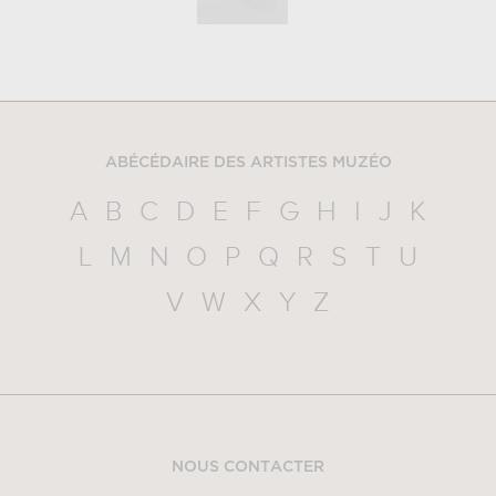
ABÉCÉDAIRE DES ARTISTES MUZÉO
A
B
C
D
E
F
G
H
I
J
K
L
M
N
O
P
Q
R
S
T
U
V
W
X
Y
Z
NOUS CONTACTER