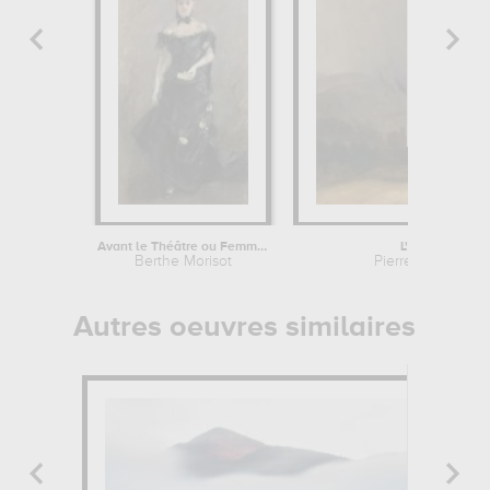
Avant le Théâtre ou Femme en Noir
L'orage au bor
Berthe Morisot
Pierre Henri de 
Autres oeuvres similaires