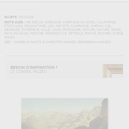
SUJETS :
PAYSAGE
,
,
,
,
MOTS-CLÉS :
19E SIÈCLE
AMÉRIQUE
AMÉRIQUE DU NORD
CALIFORNIE
,
,
,
,
,
,
,
ETATS-UNIS
ROMANTISME
USA
ARTISTE
CAMPAGNE
CHEMIN
CIEL
,
,
,
,
,
,
,
,
DÉGRADÉ
EXTÉRIEUR
HUILE
JOUR
MONTAGNE
NATURE
NATURE
NEIGE
,
,
,
,
,
,
,
,
PAYS
PAYSAGE
PEINTRE
PERSPECTIVE
PÉTROLE
ROCHE
ROCHER
SCÈNE
SOLEIL
(REF :
341656
)
© PHOTO © CHRISTIE'S IMAGES / BRIDGEMAN IMAGES
BESOIN D'INSPIRATION ?
LE CONSEIL MUZÉO