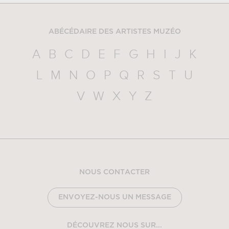
ABÉCÉDAIRE DES ARTISTES MUZÉO
A
B
C
D
E
F
G
H
I
J
K
L
M
N
O
P
Q
R
S
T
U
V
W
X
Y
Z
NOUS CONTACTER
ENVOYEZ-NOUS UN MESSAGE
DÉCOUVREZ NOUS SUR...