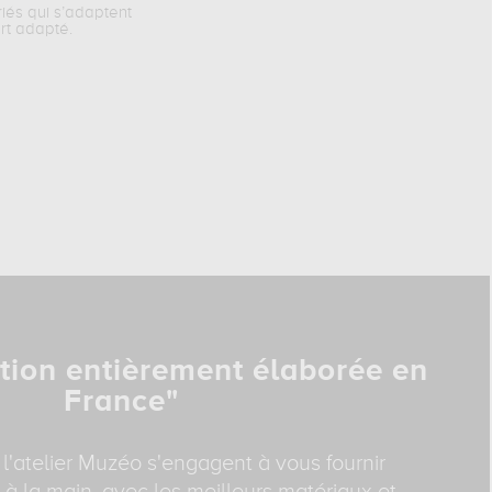
riés qui s’adaptent
rt adapté.
tion entièrement élaborée en
France"
 l'atelier Muzéo s'engagent à vous fournir