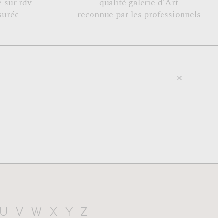
 sur rdv
qualité galerie d'Art
surée
reconnue par les professionnels
U
V
W
X
Y
Z