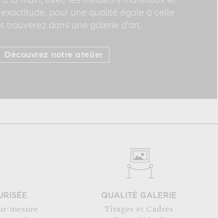
 à la main, avec les meilleurs matériaux et
exactitude, pour une qualité égale à celle
 trouverez dans une galerie d'art.
Découvrez notre atelier
URISÉE
QUALITÉ GALERIE
ur-mesure
Tirages et Cadres