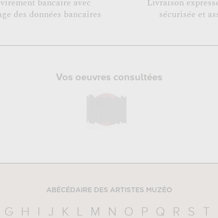
 virement bancaire avec
Livraison expresse
age des données bancaires
sécurisée et as
Vos oeuvres consultées
ABÉCÉDAIRE DES ARTISTES MUZÉO
G
H
I
J
K
L
M
N
O
P
Q
R
S
T