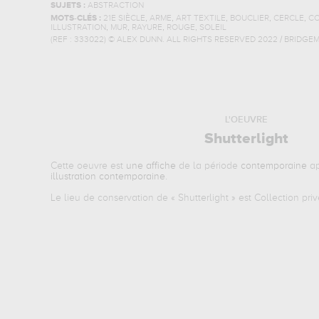
SUJETS :
ABSTRACTION
,
,
,
,
,
MOTS-CLÉS :
21E SIÈCLE
ARME
ART TEXTILE
BOUCLIER
CERCLE
CO
,
,
,
,
ILLUSTRATION
MUR
RAYURE
ROUGE
SOLEIL
(REF :
333022
)
© ALEX DUNN. ALL RIGHTS RESERVED 2022 / BRIDGE
L'OEUVRE
Shutterlight
Cette oeuvre est
une affiche
de la période
contemporaine
ap
illustration contemporaine
.
Le lieu de conservation de «
Shutterlight
» est Collection priv