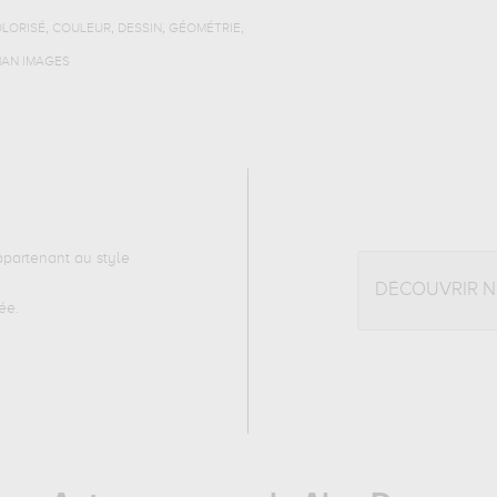
,
,
,
,
LORISÉ
COULEUR
DESSIN
GÉOMÉTRIE
MAN IMAGES
partenant au style
DÉCOUVRIR 
ée.