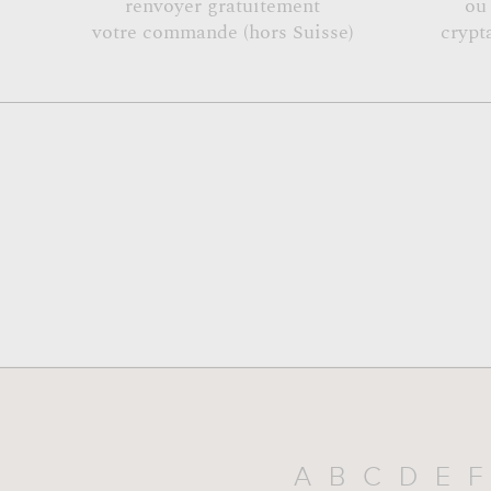
renvoyer gratuitement
ou
votre commande (hors Suisse)
crypt
A
B
C
D
E
F