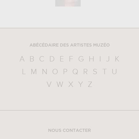
ABÉCÉDAIRE DES ARTISTES MUZÉO
A
B
C
D
E
F
G
H
I
J
K
L
M
N
O
P
Q
R
S
T
U
V
W
X
Y
Z
NOUS CONTACTER