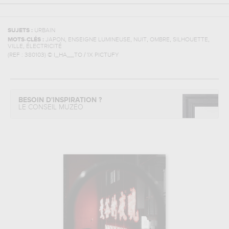
SUJETS :
URBAIN
,
,
,
,
,
MOTS-CLÉS :
JAPON
ENSEIGNE LUMINEUSE
NUIT
OMBRE
SILHOUETTE
,
VILLE
ÉLECTRICITÉ
(REF :
380103
)
© I_HA__TO / 1X PICTUFY
BESOIN D'INSPIRATION ?
LE CONSEIL MUZÉO