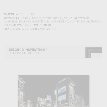
SUJETS :
ARCHITECTURE
,
,
,
,
,
MOTS-CLÉS :
JAPON
TOKYO
CADRE URBAIN
FOULE
GRATTE-CIEL
,
,
,
,
IMMEUBLE, BUILDING, GRATTE-CIEL
MOUVEMENT
NUIT
PASSANT, PIÉTON
,
,
PAYSAGE
PHOTOGRAPHIE
VITESSE
(REF :
197065
)
© CARMINE CHIRIACÒ / 1X
BESOIN D'INSPIRATION ?
LE CONSEIL MUZÉO