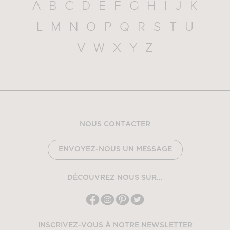
A
B
C
D
E
F
G
H
I
J
K
L
M
N
O
P
Q
R
S
T
U
V
W
X
Y
Z
NOUS CONTACTER
ENVOYEZ-NOUS UN MESSAGE
DÉCOUVREZ NOUS SUR...
INSCRIVEZ-VOUS À NOTRE NEWSLETTER