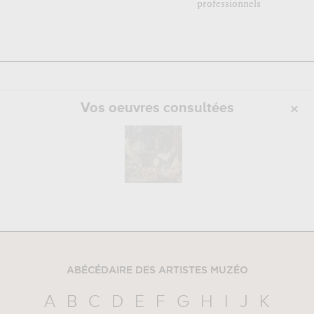
professionnels
Vos oeuvres consultées
ABÉCÉDAIRE DES ARTISTES MUZÉO
A
B
C
D
E
F
G
H
I
J
K