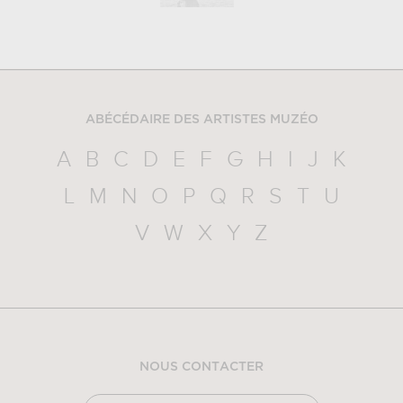
ABÉCÉDAIRE DES ARTISTES MUZÉO
A
B
C
D
E
F
G
H
I
J
K
L
M
N
O
P
Q
R
S
T
U
V
W
X
Y
Z
NOUS CONTACTER