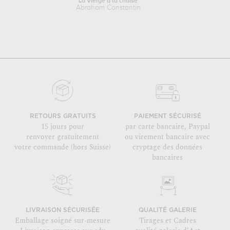
La Vierge à la chaise
La C
Abraham Constantin
S
RETOURS GRATUITS
PAIEMENT SÉCURISÉ
15 jours pour
par carte bancaire, Paypal
renvoyer gratuitement
ou virement bancaire avec
votre commande (hors Suisse)
cryptage des données
bancaires
LIVRAISON SÉCURISÉE
QUALITÉ GALERIE
Emballage soigné sur-mesure
Tirages et Cadres