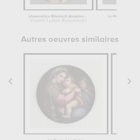
L'Impératrice Elisabeth Alexeievna,...
Le Prince impérial
Vladimir Lukitch Borovikovskii
Charles Por
Autres oeuvres similaires