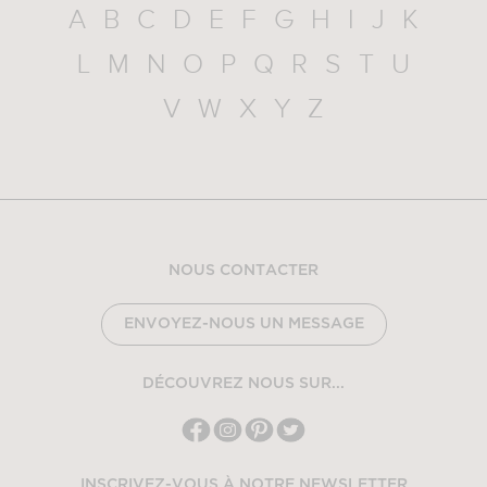
A
B
C
D
E
F
G
H
I
J
K
L
M
N
O
P
Q
R
S
T
U
V
W
X
Y
Z
NOUS CONTACTER
ENVOYEZ-NOUS UN MESSAGE
DÉCOUVREZ NOUS SUR...
INSCRIVEZ-VOUS À NOTRE NEWSLETTER