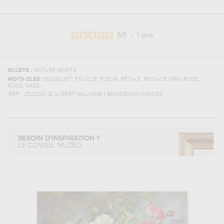
5
/
5
-
1
avis
SUJETS :
NATURE MORTE
,
,
,
,
,
,
MOTS-CLÉS :
BOUQUET
FEUILLE
FLEUR
PÉTALE
ROSACE ORN
ROSE
,
ROSE
VASE
(REF :
252292
)
© ALBERT WILLIAMS / BRIDGEMAN IMAGES
BESOIN D'INSPIRATION ?
LE CONSEIL MUZÉO