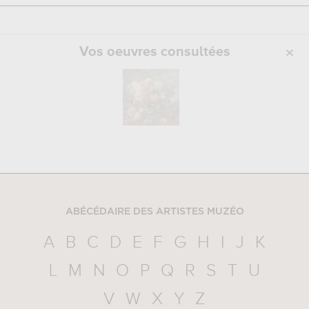
Vos oeuvres consultées
ABÉCÉDAIRE DES ARTISTES MUZÉO
A
B
C
D
E
F
G
H
I
J
K
L
M
N
O
P
Q
R
S
T
U
V
W
X
Y
Z