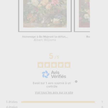
Hommage à Sa Majesté la défunte...
Roses d'un jardi
Albert Williams
Albert Wil
5
/
5
Basé sur
1
avis soumis à un
contrôle
Voir tous les avis sur ce site
5
étoiles
1
4
étoiles
0