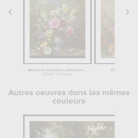
Bluebells, jonquilles, primevères et...
Fleurs de printe
Albert Williams
Albert
Autres oeuvres dans les mêmes
couleurs