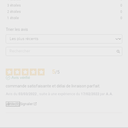
3
étoiles
0
2
étoiles
0
1
étoile
0
Trier les avis
5
/
5
Avis vérifié
commande satisfaisante et délai de livraison parfait.
Avis du
03/03/2022
, suite à une expérience du
17/02/2022
par
A.A.
Utile
(0)
Signaler