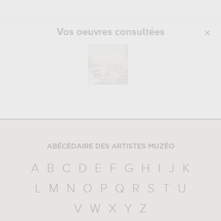
Vos oeuvres consultées
ABÉCÉDAIRE DES ARTISTES MUZÉO
A
B
C
D
E
F
G
H
I
J
K
L
M
N
O
P
Q
R
S
T
U
V
W
X
Y
Z