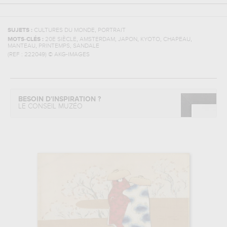
,
SUJETS :
CULTURES DU MONDE
PORTRAIT
,
,
,
,
,
MOTS-CLÉS :
20E SIÈCLE
AMSTERDAM
JAPON
KYOTO
CHAPEAU
,
,
MANTEAU
PRINTEMPS
SANDALE
(REF :
222049
)
© AKG-IMAGES
BESOIN D'INSPIRATION ?
LE CONSEIL MUZÉO