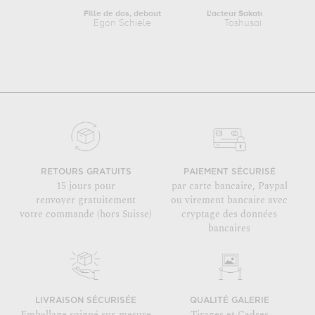
Fille de dos, debout
L'acteur Sakata Hangoro II com
Egon Schiele
Toshusai Sharaku
RETOURS GRATUITS
PAIEMENT SÉCURISÉ
15 jours pour
par carte bancaire, Paypal
renvoyer gratuitement
ou virement bancaire avec
votre commande (hors Suisse)
cryptage des données
bancaires
LIVRAISON SÉCURISÉE
QUALITÉ GALERIE
Emballage soigné sur-mesure
Tirages et Cadres