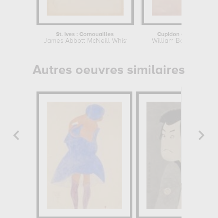
St. Ives : Cornouailles
Cupidon et Psyché
James Abbott McNeill Whistler
William Bouguereau
Autres oeuvres similaires