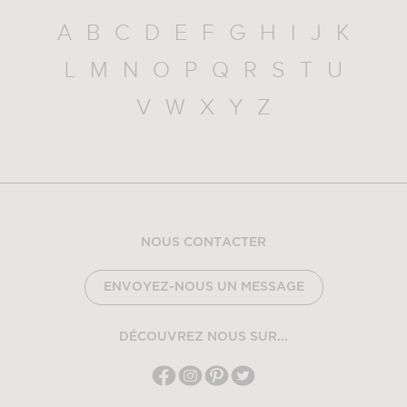
A
B
C
D
E
F
G
H
I
J
K
L
M
N
O
P
Q
R
S
T
U
V
W
X
Y
Z
NOUS CONTACTER
ENVOYEZ-NOUS UN MESSAGE
DÉCOUVREZ NOUS SUR...