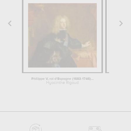
Philippe V, roi d'Espagne (1683-1746)...
Marie-Thérès
Hyacinthe Rigaud
Anton