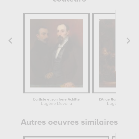
L'artiste et son frère Achille
L'Ange Raphaël quittan
Eugène Devéria
Eugène Delacro
Autres oeuvres similaires