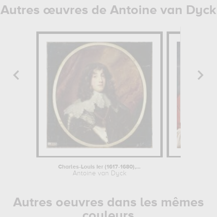
Autres œuvres de Antoine van Dyck
Charles-Louis Ier (1617-1680),...
Figure 
Antoine van Dyck
Antoine 
Autres oeuvres dans les mêmes
couleurs