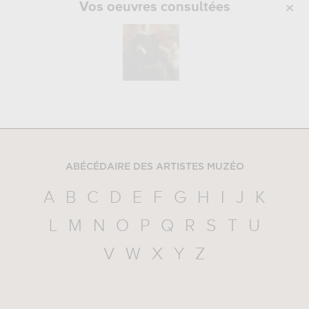
Vos oeuvres consultées
ABÉCÉDAIRE DES ARTISTES MUZÉO
A
B
C
D
E
F
G
H
I
J
K
L
M
N
O
P
Q
R
S
T
U
V
W
X
Y
Z