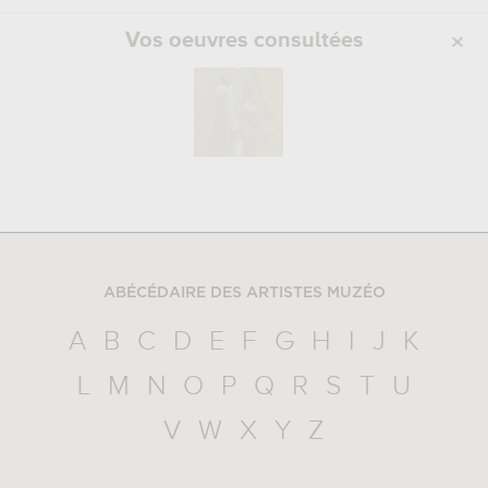
Vos oeuvres consultées
ABÉCÉDAIRE DES ARTISTES MUZÉO
A
B
C
D
E
F
G
H
I
J
K
L
M
N
O
P
Q
R
S
T
U
V
W
X
Y
Z