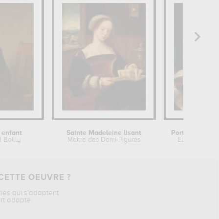
, enfant
Sainte Madeleine lisant
 Boilly
Maître des Demi-Figures
Elisabeth Vig
CETTE OEUVRE ?
riés qui s’adaptent
rt adapté.