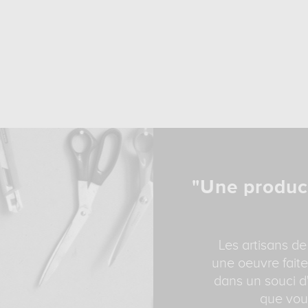
"Une produc
Les artisans de
une oeuvre faite
dans un souci d'
que vous