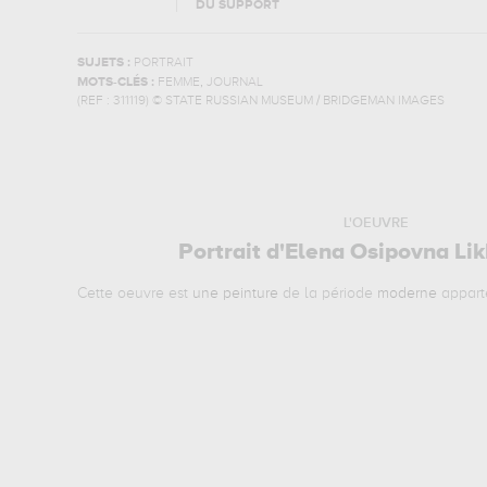
DU SUPPORT
SUJETS :
PORTRAIT
,
MOTS-CLÉS :
FEMME
JOURNAL
(REF :
311119
)
© STATE RUSSIAN MUSEUM / BRIDGEMAN IMAGES
L'OEUVRE
Portrait d'Elena Osipovna Li
Cette oeuvre est
une peinture
de la période
moderne
appart