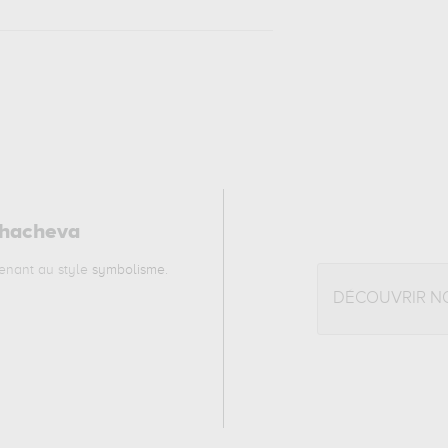
khacheva
enant au style
symbolisme
.
DÉCOUVRIR N