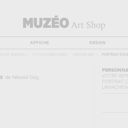
AFFICHE
DESSIN
N DE TABLEAU
›
STYLE SYMBOLISME
›
NIKOLAÏ GAY
›
PORTRAIT D'E
PERSONNA
VOTRE RE
a
de Nikolaï Gay
PORTRAIT 
LIKHACHEV