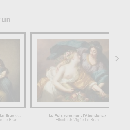
run
Madame Vigée-Le Brun et sa fille,...
La Paix ramenant l'Abondance
ée Le Brun
Elisabeth Vigée Le Brun