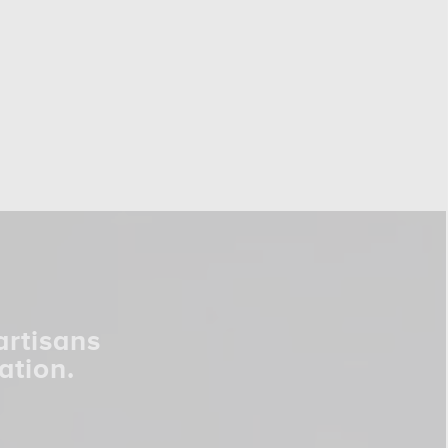
artisans
ation.