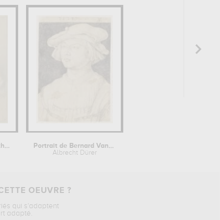
Portrait de Lady Elisabeth Foster,...
Portrait de Bernard Van Orley
Albrecht Dürer
CETTE OEUVRE ?
riés qui s’adaptent
rt adapté.