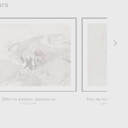
urs
. Eiffel et d'autres, pioches en...
anonyme
Léonard de Vin