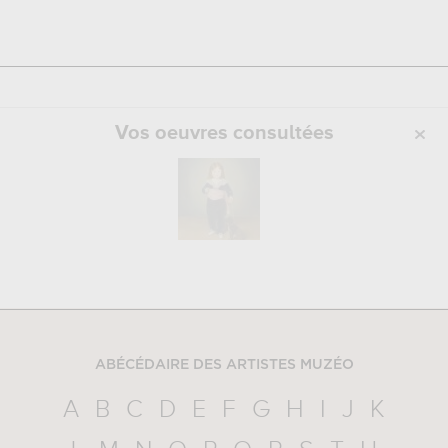
Vos oeuvres consultées
ABÉCÉDAIRE DES ARTISTES MUZÉO
A
B
C
D
E
F
G
H
I
J
K