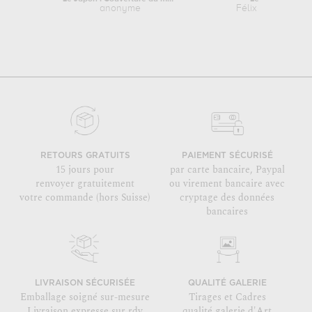
anonyme
Félix Vallotton
RETOURS GRATUITS
PAIEMENT SÉCURISÉ
15 jours pour
par carte bancaire, Paypal
renvoyer gratuitement
ou virement bancaire avec
votre commande (hors Suisse)
cryptage des données
bancaires
LIVRAISON SÉCURISÉE
QUALITÉ GALERIE
Emballage soigné sur-mesure
Tirages et Cadres
Livraison expresse sur rdv
qualité galerie d'Art