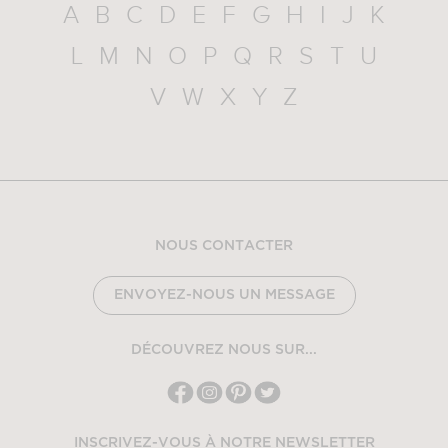
A
B
C
D
E
F
G
H
I
J
K
L
M
N
O
P
Q
R
S
T
U
V
W
X
Y
Z
NOUS CONTACTER
ENVOYEZ-NOUS UN MESSAGE
DÉCOUVREZ NOUS SUR...
INSCRIVEZ-VOUS À NOTRE NEWSLETTER