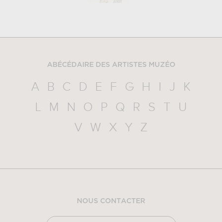
ABÉCÉDAIRE DES ARTISTES MUZÉO
A
B
C
D
E
F
G
H
I
J
K
L
M
N
O
P
Q
R
S
T
U
V
W
X
Y
Z
NOUS CONTACTER