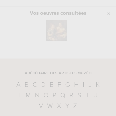
Vos oeuvres consultées
ABÉCÉDAIRE DES ARTISTES MUZÉO
A
B
C
D
E
F
G
H
I
J
K
L
M
N
O
P
Q
R
S
T
U
V
W
X
Y
Z