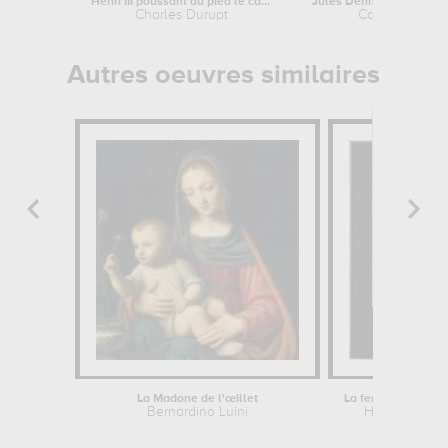
Henri III poussant du pied le cadavre...
Charles Durupt
Carolus-Duran
Autres oeuvres similaires
La Madone de l'œillet
Bernardino Luini
Hans Holbein