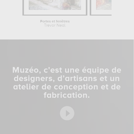
Portes et fenêtres
Cour 
Trevor Neal
Willi
Muzéo, c'est une équipe de
designers, d’artisans et un
atelier de conception et de
fabrication.