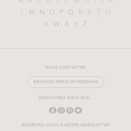
A
B
C
D
E
F
G
H
I
J
K
L
M
N
O
P
Q
R
S
T
U
V
W
X
Y
Z
NOUS CONTACTER
ENVOYEZ-NOUS UN MESSAGE
DÉCOUVREZ NOUS SUR...
INSCRIVEZ-VOUS À NOTRE NEWSLETTER