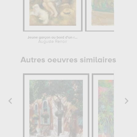
Jeune garçon au bord d'un ruisseau
Le parc e
Auguste Renoir
Wassily K
Autres oeuvres similaires