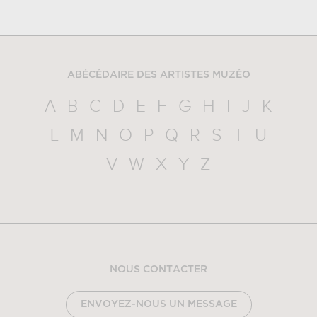
ABÉCÉDAIRE DES ARTISTES MUZÉO
A
B
C
D
E
F
G
H
I
J
K
L
M
N
O
P
Q
R
S
T
U
V
W
X
Y
Z
NOUS CONTACTER
ENVOYEZ-NOUS UN MESSAGE