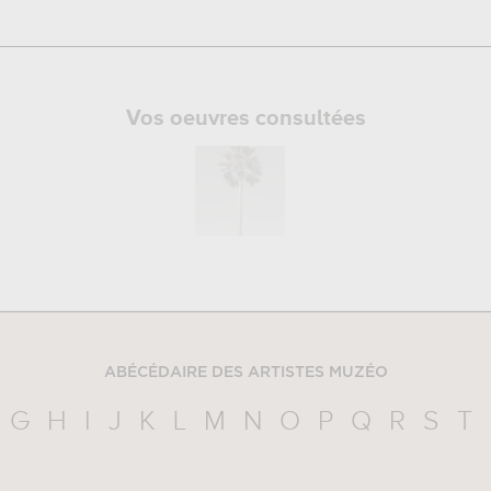
Vos oeuvres consultées
ABÉCÉDAIRE DES ARTISTES MUZÉO
G
H
I
J
K
L
M
N
O
P
Q
R
S
T