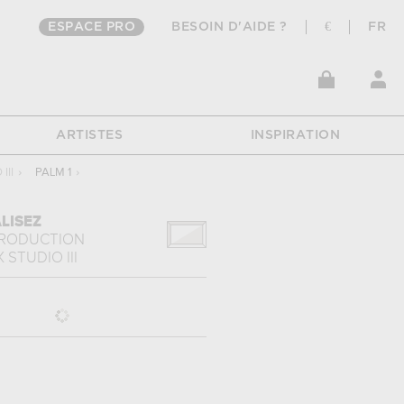
ESPACE PRO
BESOIN D'AIDE ?
€
FR
ARTISTES
INSPIRATION
III
›
PALM 1
›
LISEZ
PRODUCTION
X STUDIO III