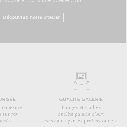
 trouverez dans une galerie d'art.
Découvrez notre atelier
URISÉE
QUALITÉ GALERIE
ur-mesure
Tirages et Cadres
 sur rdv
qualité galerie d'Art
surée
reconnue par les professionnels