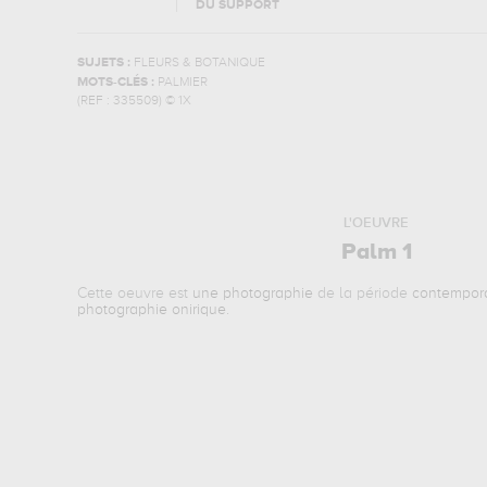
DU SUPPORT
SUJETS :
FLEURS & BOTANIQUE
MOTS-CLÉS :
PALMIER
(REF :
335509
)
© 1X
L'OEUVRE
Palm 1
Cette oeuvre est
une photographie
de la période
contempor
photographie onirique
.