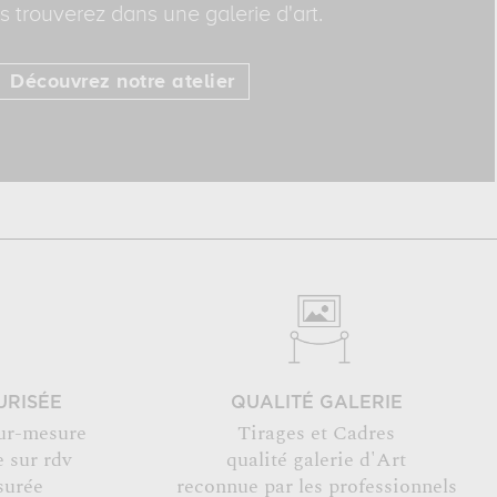
 trouverez dans une galerie d'art.
Découvrez notre atelier
URISÉE
QUALITÉ GALERIE
ur-mesure
Tirages et Cadres
 sur rdv
qualité galerie d'Art
surée
reconnue par les professionnels