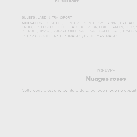
DU SUPPORT
,
SUJETS :
JARDIN
TRANSPORT
,
,
,
,
,
MOTS-CLÉS :
19E SIÈCLE
PEINTURE
POINTILLISME
ARBRE
BATEAU
,
,
,
,
,
,
,
,
CROIX
CRÉPUSCULE
CÔTE
EAU
EXTÉRIEUR
HUILE
JARDIN
JOUR
,
,
,
,
,
,
,
PÉTROLE
RIVAGE
ROSACE ORN
ROSE
ROSE
SCÈNE
SOIR
TRANSP
(REF :
232189
)
© CHRISTIE'S IMAGES / BRIDGEMAN IMAGES
L'OEUVRE
Nuages roses
Cette oeuvre est
une peinture
de la période
moderne
appart