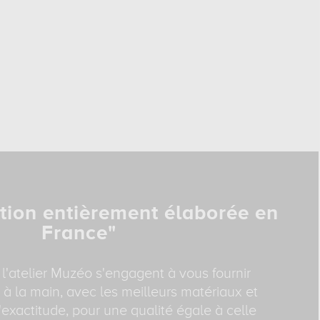
tion entièrement élaborée en
France"
 l'atelier Muzéo s'engagent à vous fournir
 à la main, avec les meilleurs matériaux et
exactitude, pour une qualité égale à celle