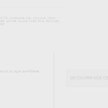
,
,
,
,
,
BOTTE
CAMPAGNE
CIEL
COULEUR
CROIX
,
,
,
,
,
,
MER
NATURE
NUAGE
NUÉE
PAYS
PEINTURE
ORT
enant au style
pointillisme
.
DÉCOUVRIR NOS O