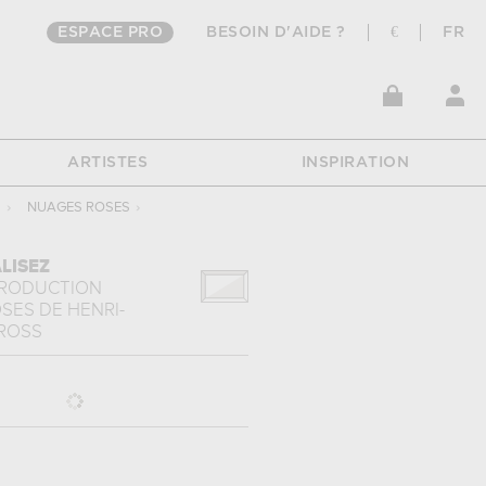
ESPACE PRO
BESOIN D'AIDE ?
€
FR
ARTISTES
INSPIRATION
S
›
NUAGES ROSES
›
LISEZ
PRODUCTION
OSES
DE
HENRI-
ROSS