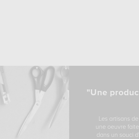
"Une produc
Les artisans de
une oeuvre faite
dans un souci d'