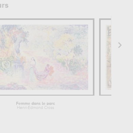
urs
Femme dans le parc
Enghien Le
Henri-Edmond Cross
Raymond T