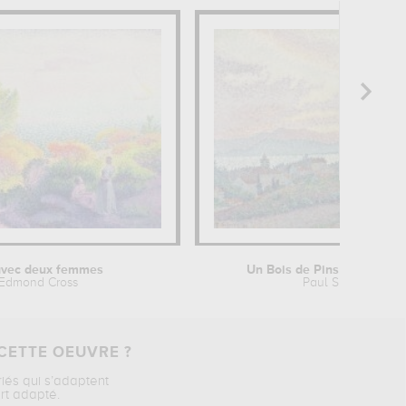
avec deux femmes
Un Bois de Pins à Saint-Tr
-Edmond Cross
Paul Signac
CETTE OEUVRE ?
riés qui s’adaptent
rt adapté.