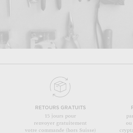
RETOURS GRATUITS
15 jours pour
pa
renvoyer gratuitement
ou
votre commande (hors Suisse)
crypt