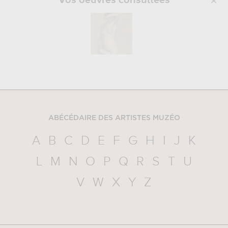
Vos oeuvres consultées
ABÉCÉDAIRE DES ARTISTES MUZÉO
A
B
C
D
E
F
G
H
I
J
K
L
M
N
O
P
Q
R
S
T
U
V
W
X
Y
Z