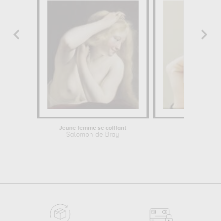
Jeune femme se coiffant
Julie An
Salomon de Bray