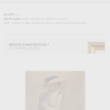
SUJETS :
NU
,
,
,
MOTS-CLÉS :
NABI
FEMME
NU FÉMININ
NUDITÉ
(REF :
28690
)
© RMN (MUSÉE D'ORSAY) /HERVÉ LEWANDOWSKI
BESOIN D'INSPIRATION ?
LE CONSEIL MUZÉO