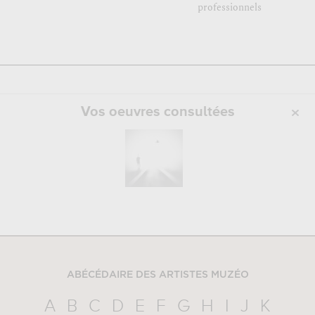
professionnels
Vos oeuvres consultées
ABÉCÉDAIRE DES ARTISTES MUZÉO
A
B
C
D
E
F
G
H
I
J
K