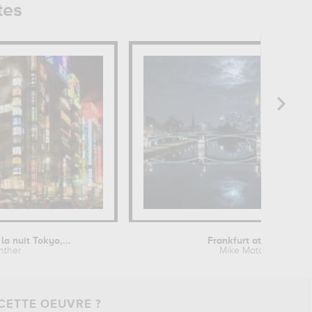
tes
la nuit Tokyo,...
Frankfurt at Full Moon
nther
Mike Match-Photo
CETTE OEUVRE ?