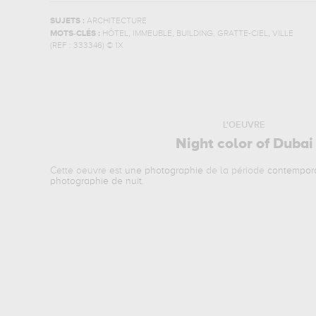
SUJETS :
ARCHITECTURE
,
,
MOTS-CLÉS :
HÔTEL
IMMEUBLE, BUILDING, GRATTE-CIEL
VILLE
(REF :
333346
)
© 1X
L'OEUVRE
Night color of Dubai
Cette oeuvre est
une photographie
de la période
contempor
photographie de nuit
.