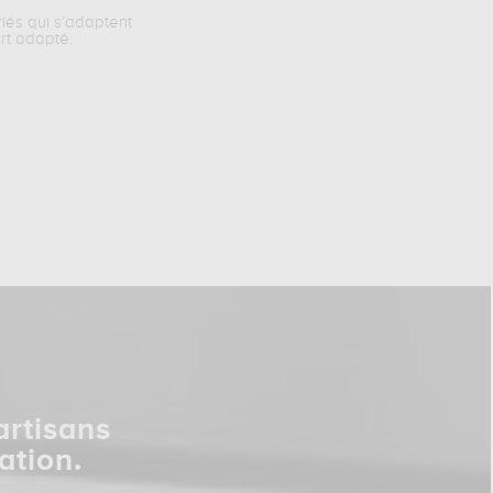
riés qui s’adaptent
rt adapté.
artisans
ation.