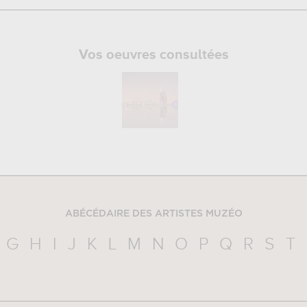
Vos oeuvres consultées
ABÉCÉDAIRE DES ARTISTES MUZÉO
G
H
I
J
K
L
M
N
O
P
Q
R
S
T