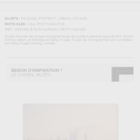
,
,
,
SUJETS :
PAYSAGE
PORTRAIT
URBAIN
VOYAGE
,
MOTS-CLÉS :
USA
PHOTOGRAPHIE
(REF :
205288
)
© SLIM AARONS / GETTY IMAGES
Muzéo propose des tirages photographiques de qualité supérieure issus de Slim Aarons
Archive, détenu et hébergé par Getty Images. Toutes les photographies sont autorisées
par Getty Images Gallery, Londres
BESOIN D'INSPIRATION ?
LE CONSEIL MUZÉO