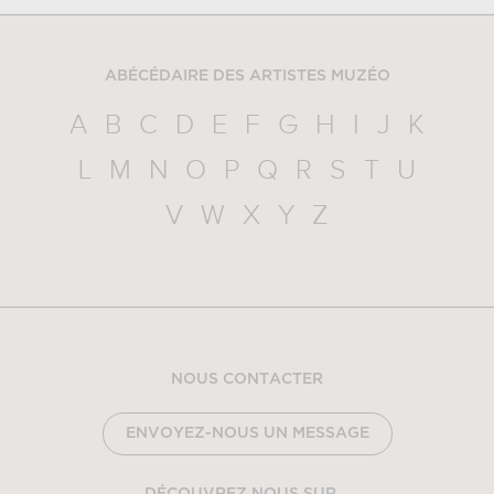
ABÉCÉDAIRE DES ARTISTES MUZÉO
A
B
C
D
E
F
G
H
I
J
K
L
M
N
O
P
Q
R
S
T
U
V
W
X
Y
Z
NOUS CONTACTER
ENVOYEZ-NOUS UN MESSAGE
DÉCOUVREZ NOUS SUR...