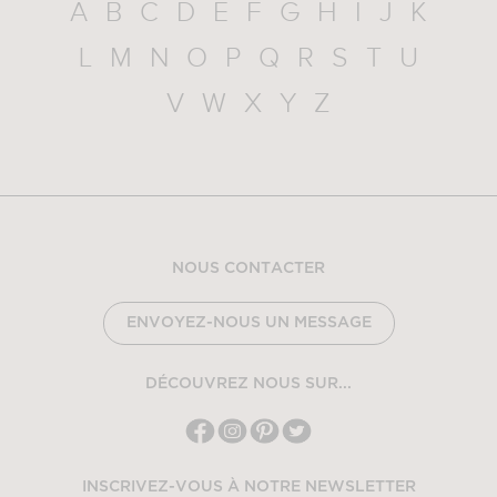
A
B
C
D
E
F
G
H
I
J
K
L
M
N
O
P
Q
R
S
T
U
V
W
X
Y
Z
NOUS CONTACTER
ENVOYEZ-NOUS UN MESSAGE
DÉCOUVREZ NOUS SUR...
INSCRIVEZ-VOUS À NOTRE NEWSLETTER