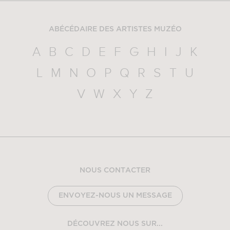
ABÉCÉDAIRE DES ARTISTES MUZÉO
A
B
C
D
E
F
G
H
I
J
K
L
M
N
O
P
Q
R
S
T
U
V
W
X
Y
Z
NOUS CONTACTER
ENVOYEZ-NOUS UN MESSAGE
DÉCOUVREZ NOUS SUR...