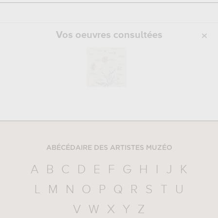
Vos oeuvres consultées
ABÉCÉDAIRE DES ARTISTES MUZÉO
A
B
C
D
E
F
G
H
I
J
K
L
M
N
O
P
Q
R
S
T
U
V
W
X
Y
Z