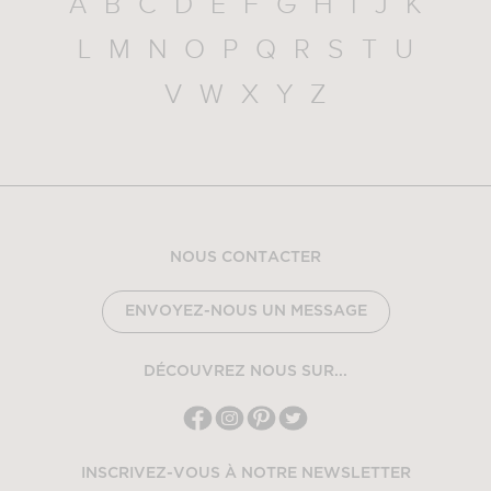
A
B
C
D
E
F
G
H
I
J
K
L
M
N
O
P
Q
R
S
T
U
V
W
X
Y
Z
NOUS CONTACTER
ENVOYEZ-NOUS UN MESSAGE
DÉCOUVREZ NOUS SUR...
INSCRIVEZ-VOUS À NOTRE NEWSLETTER