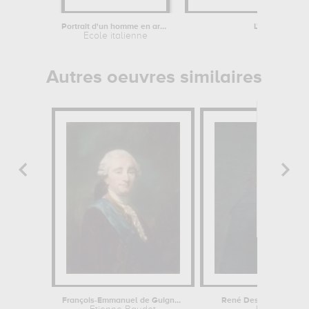
Portrait d'un homme en armure
L'appel de sai
Ecole italienne
Bernardo 
Autres oeuvres similaires
François-Emmanuel de Guignard, comte...
René Descartes (1596-1