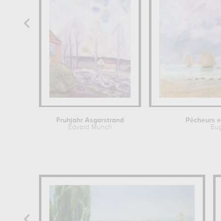
Fruhjahr Asgarstrand
Pêcheurs et
Edvard Munch
Eu