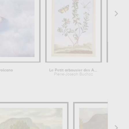
volcano
Le Petit arbousier des Alpes
Pierre-Joseph Buchoz