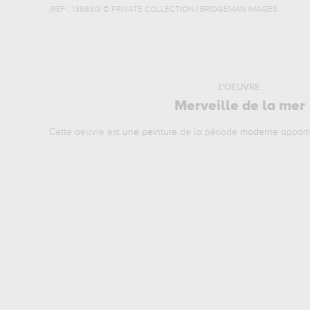
(REF :
136630
)
© PRIVATE COLLECTION / BRIDGEMAN IMAGES
L'OEUVRE
Merveille de la mer
Cette oeuvre est
une peinture
de la période
moderne
appart